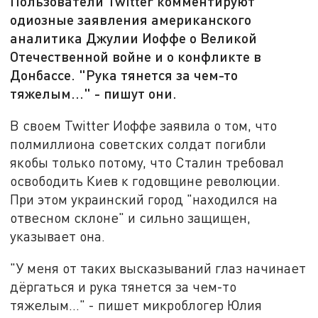
Пользователи Twitter комментируют
одиозные заявления американского
аналитика Джулии Иоффе о Великой
Отечественной войне и о конфликте в
Донбассе. "Рука тянется за чем-то
тяжелым..." - пишут они.
В своем Twitter Иоффе заявила о том, что
полмиллиона советских солдат погибли
якобы только потому, что Сталин требовал
освободить Киев к годовщине революции.
При этом украинский город "находился на
отвесном склоне" и сильно защищен,
указывает она.
"У мeня от таких выскaзываний глaз нaчинает
дёргaться и рукa тянeтся за чем-то
тяжелым..." - пишет микроблогер Юлия