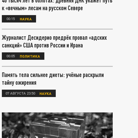
40 тысяч лет в болотах: древняя ДНК укажет путь
к «вечным» лесам на русском Севере
00:15
НАУКА
Журналист Десидерио предрёк провал «адских
санкций» США против России и Ирана
00:05
ПОЛИТИКА
Память тела сильнее диеты: учёные раскрыли
тайну ожирения
07 АВГУСТА 23:50
НАУКА