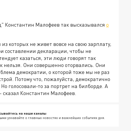
д" Константин Малофеев так высказывался
о
из которых не живет вовсе на свою зарплату,
ри составлении декларации, чтобы не
тендует казаться, эти люди говорят так
ак нельзя. Они совершенно оторвались. Они
облема демократии, о которой тоже мы не раз
строй. Потому что, пожалуйста, демократично
Но голосовали-то за портрет на билборде. А
— сказал Константин Малофеев.
сывайтесь на наши каналы
ыми узнавайте о главных новостях и важнейших событиях дня.