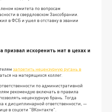
леном комитета по вопросам
асности в свердловском Заксобрании.
ужил в ФСБ и ушел в отставку в звании
а призвал искоренить мат в цехах и
ателям
запретить нецензурную ругань в
аться на матерящихся коллег.
 ответственности по административной
телям рекомендую включать в правила
позволять нецензурную брань. Тогда
ка к дисциплинарной ответственности, —
ице в соцсети "ВКонтакте".