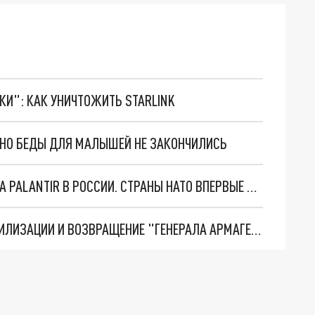
ТКИ": КАК УНИЧТОЖИТЬ STARLINK
. НО БЕДЫ ДЛЯ МАЛЫШЕЙ НЕ ЗАКОНЧИЛИСЬ
"ОЧЕНЬ ПЛОХИЕ НОВОСТИ": БОЛЬШАЯ ОШИБКА PALANTIR В РОССИИ. СТРАНЫ НАТО ВПЕРВЫЕ ЗА СВО ОСТАНОВИЛИ ПОСТАВКИ ОРУЖИЯ. ВСУ ТЕРЯЮТ ПРИГРАНИЧЬЕ?
ТРИ ГЛАВНЫХ ИНСАЙДА ОБ СВО. ОТМЕНА МОБИЛИЗАЦИИ И ВОЗВРАЩЕНИЕ "ГЕНЕРАЛА АРМАГЕДДОНА"? ОТЛИЧНЫЕ НОВОСТИ, КОТОРЫЕ ЖДАЛИ ВСЕ