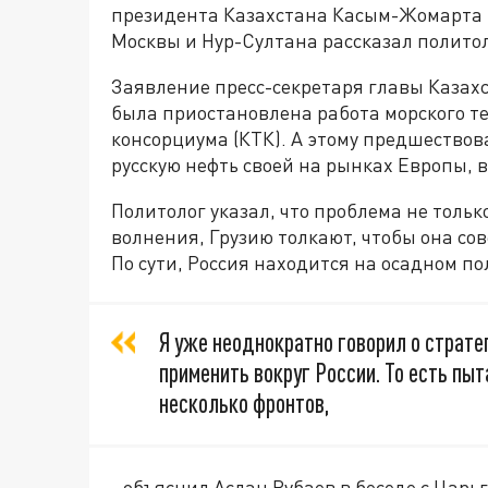
президента Казахстана Касым-Жомарта 
Москвы и Нур-Султана рассказал политол
Заявление пресс-секретаря главы Казахст
была приостановлена работа морского т
консорциума (КТК). А этому предшество
русскую нефть своей на рынках Европы,
Политолог указал, что проблема не тольк
волнения, Грузию толкают, чтобы она со
По сути, Россия находится на осадном п
Я уже неоднократно говорил о страте
применить вокруг России. То есть пы
несколько фронтов,
- объяснил Аслан Рубаев в беседе с Царь