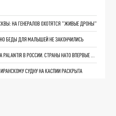
ОСКВЫ: НА ГЕНЕРАЛОВ ОХОТЯТСЯ "ЖИВЫЕ ДРОНЫ"
. НО БЕДЫ ДЛЯ МАЛЫШЕЙ НЕ ЗАКОНЧИЛИСЬ
"ОЧЕНЬ ПЛОХИЕ НОВОСТИ": БОЛЬШАЯ ОШИБКА PALANTIR В РОССИИ. СТРАНЫ НАТО ВПЕРВЫЕ ЗА СВО ОСТАНОВИЛИ ПОСТАВКИ ОРУЖИЯ. ВСУ ТЕРЯЮТ ПРИГРАНИЧЬЕ?
О ИРАНСКОМУ СУДНУ НА КАСПИИ РАСКРЫТА