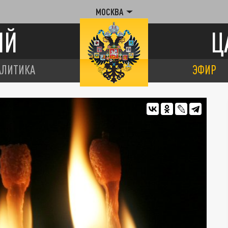
МОСКВА
ИЙ
Ц
АЛИТИКА
ЭФИР