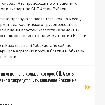
Токаева. Что происходит в отношениях
ог и эксперт по СНГ Аслан Рубаев.
ана прозвучало после того, как на месяц
ерминала Каспийского трубопроводного
вали планы властей Казахстана заменить
 воспользовавшись санкциями против России.
о в Казахстане. В Узбекистане сейчас
вершила агрессию против Осетии и Абхазии.
оложении.
гии огненного кольца, которое США хотят
таться сосредоточить внимание России на
градом.