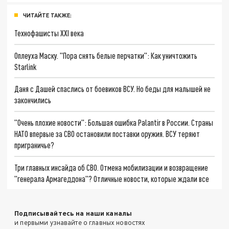
ЧИТАЙТЕ ТАКЖЕ:
Технофашисты XXI века
Оплеуха Маску. "Пора снять белые перчатки": Как уничтожить
Starlink
Даня с Дашей спаслись от боевиков ВСУ. Но беды для малышей не
закончились
"Очень плохие новости": Большая ошибка Palantir в России. Страны
НАТО впервые за СВО остановили поставки оружия. ВСУ теряют
приграничье?
Три главных инсайда об СВО. Отмена мобилизации и возвращение
"генерала Армагеддона"? Отличные новости, которые ждали все
Подписывайтесь на наши каналы
и первыми узнавайте о главных новостях