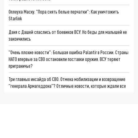
Оплеуха Маску. "Пора снять белые перчатки": Как уничтожить
Starlink
Даня с Дашей спаслись от боевиков ВСУ. Но беды для малышей не
закончились
"Очень плохие новости": Большая ошибка Palantir в России. Страны
НАТО впервые за СВО остановили поставки оружия. ВСУ теряют
приграничье?
Три главных инсайда об СВО. Отмена мобилизации и возвращение
"генерала Армагеддона"? Отличные новости, которые ждали все