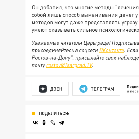
Он добавил, что многие методы "лечени
собой лишь способ выманивания денег у
методов могут даже представлять угрозу
умеют оказывать сильное психологическо
Уважаемые читатели Царьграда! Подписыва
присоединяйтесь в соцсети
ВКонтакте
. Есл
Ростов-на-Дону", присылайте свои наблюде
почту
rostov@Tsargrad.ТV
.
Подпи
ДЗЕН
ТЕЛЕГРАМ
и перв
ПОДЕЛИТЬСЯ: