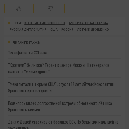
ТЕГИ:
КОНСТАНТИН ЯРОШЕНКО
АМЕРИКАНСКАЯ ТЮРЬМА
РУССКАЯ ДИПЛОМАТИЯ
США
РОССИЯ
ЛЁТЧИК ЯРОШЕНКО
ЧИТАЙТЕ ТАКЖЕ:
Технофашисты XXI века
"Кротами" были все? Теракт в центре Москвы: На генералов
охотятся "живые дроны"
"Меня пытали в тюрьме США": спустя 12 лет лётчик Константин
Ярошенко вернулся домой
Появилось видео долгожданной встречи обмененного лётчика
Ярошенко с семьёй
Даня с Дашей спаслись от боевиков ВСУ. Но беды для малышей не
закончились