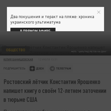
Два покушения и теракт на пляже: хроника
украинского ультиматума
В ПРЯМОМ ЭФИРЕ:
ОБЩЕСТВО
ФОТО: "ЦАРЬГРАД РОСТОВ-НА-ДОНУ"
ЮЛИЯ БАНИШЕВСКАЯ
12 ИЮЛЯ 13:31
ПОДПИШИТЕСЬ:
Ростовский лётчик Константин Ярошенко
напишет книгу о своём 12-летнем заточении
в тюрьме США