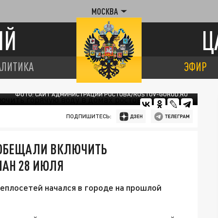
МОСКВА
ИЙ
Ц
АЛИТИКА
ЭФИР
ФОТО: САЙТ АДМИНИСТРАЦИИ РОСТОВА/ROSTOV-GOROD.RU
ПОДПИШИТЕСЬ:
ООБЕЩАЛИ ВКЛЮЧИТЬ
ЧАН 28 ИЮЛЯ
еплосетей начался в городе на прошлой