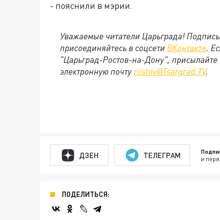
- пояснили в мэрии.
Уважаемые читатели Царьграда! Подписы
присоединяйтесь в соцсети
ВКонтакте
. Е
"Царьград-Ростов-на-Дону", присылайте 
электронную почту
rostov@Tsargrad.ТV
.
Подпи
ДЗЕН
ТЕЛЕГРАМ
и перв
ПОДЕЛИТЬСЯ: