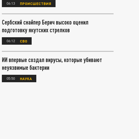
06:13
ПРОИСШЕСТВИЯ
Сербский снайпер Берич высоко оценил
подготовку якутских стрелков
06:12
СВО
ИИ впервые создал вирусы, которые убивают
неуязвимые бактерии
05:50
НАУКА