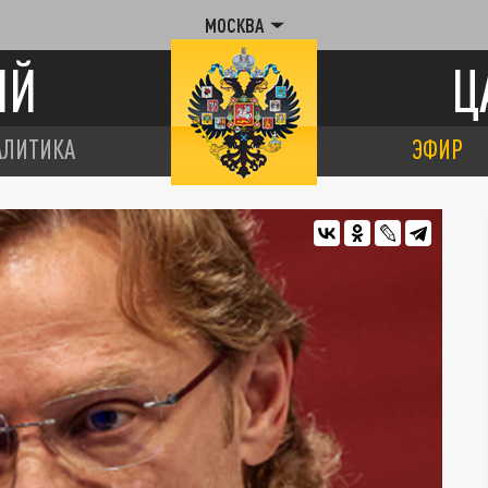
МОСКВА
ИЙ
Ц
АЛИТИКА
ЭФИР