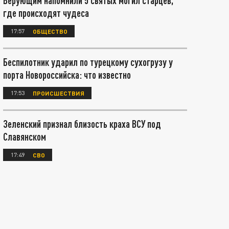
Верующим напомнили 5 святых могил старцев,
где происходят чудеса
17:57
ОБЩЕСТВО
Беспилотник ударил по турецкому сухогрузу у
порта Новороссийска: что известно
17:53
ПРОИСШЕСТВИЯ
Зеленский признал близость краха ВСУ под
Славянском
17:49
СВО