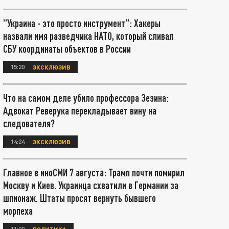
"Украина - это просто инструмент": Хакеры
назвали имя разведчика НАТО, который сливал
СБУ координаты объектов в России
15:20
ЭКСКЛЮЗИВ
Что на самом деле убило профессора Зезина:
Адвокат Реверука перекладывает вину на
следователя?
14:24
ЭКСКЛЮЗИВ
Главное в иноСМИ 7 августа: Трамп почти помирил
Москву и Киев. Украинца схватили в Германии за
шпионаж. Штаты просят вернуть бывшего
морпеха
11:00
ПОЛИТИКА