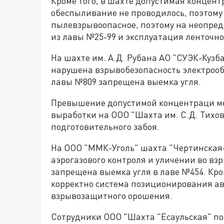
Кроме того, в шахте допустимая концен
обеспыливание не проводилось, поэтому
пылевзрывоопасное, поэтому на неопред
из лавы №25-99 и эксплуатация ленточно
На шахте им. А.Д. Рубана АО "СУЭК-Куз
нарушена взрывобезопасность электрообо
лавы №809 запрещена выемка угля.
Превышение допустимой концентраци ме
выработки на ООО "Шахта им. С.Д. Тихов
подготовительного забоя.
На ООО "ММК-Уголь" шахта "Чертинская
аэрогазового контроля и уличении во вз
запрещена выемка угля в лаве №454. Кро
корректно система позиционирования а
взрывозащитного орошения.
Сотрудники ООО "Шахта "Есаульская" по