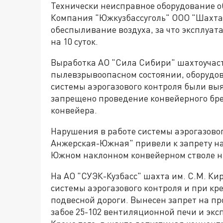
Технически неисправное оборудование 
Компания "Южкузбассуголь" ООО "Шахта 
обеспыливание воздуха, за что эксплуа
на 10 суток.
Выработка АО "Сила Сибири" шахтоучаст
пылевзрывоопасном состоянии, оборудова
системы аэрогазового контроля были выя
запрещено проведение конвейерного бре
конвейера.
Нарушения в работе системы аэрогазово
Анжерская-Южная" привели к запрету на
Южном наклонном конвейерном стволе н
На АО "СУЭК-Кузбасс" шахта им. С.М. К
системы аэрогазового контроля и при к
подвесной дороги. Вынесен запрет на п
забое 25-102 вентиляционной печи и эк