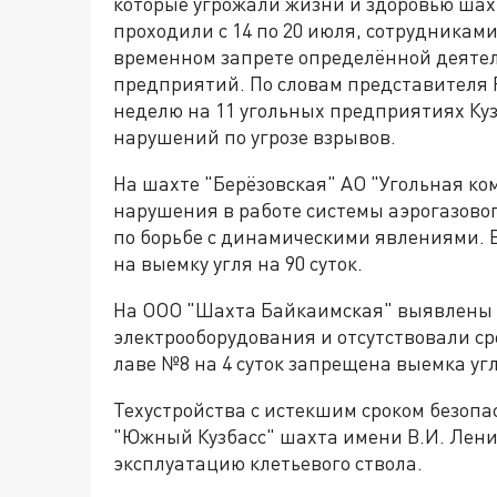
которые угрожали жизни и здоровью шахт
проходили с 14 по 20 июля, сотрудниками
временном запрете определённой деятел
предприятий. По словам представителя Р
неделю на 11 угольных предприятиях Ку
нарушений по угрозе взрывов.
На шахте "Берёзовская" АО "Угольная к
нарушения в работе системы аэрогазовог
по борьбе с динамическими явлениями. В 
на выемку угля на 90 суток.
На ООО "Шахта Байкаимская" выявлены
электрооборудования и отсутствовали с
лаве №8 на 4 суток запрещена выемка угл
Техустройства с истекшим сроком безоп
"Южный Кузбасс" шахта имени В.И. Ленин
эксплуатацию клетьевого ствола.