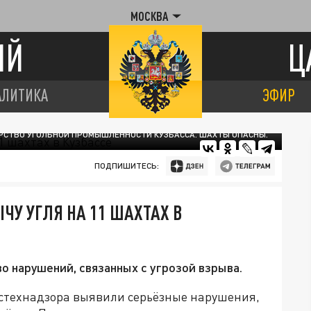
МОСКВА
ИЙ
Ц
АЛИТИКА
ЭФИР
РСТВО УГОЛЬНОЙ ПРОМЫШЛЕННОСТИ КУЗБАССА. ШАХТЫ ОПАСНЫ.
ПОДПИШИТЕСЬ:
ЧУ УГЛЯ НА 11 ШАХТАХ В
 нарушений, связанных с угрозой взрыва.
остехнадзора выявили серьёзные нарушения,