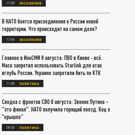
17:05
ЭКСКЛЮЗИВ
В НАТО боятся присоединения к России новой
территории. Что происходит на самом деле?
13:56
ЭКСКЛЮЗИВ
Главное в ИноСМИ 8 августа: ПВО в Киеве - всё.
Маск запретил использовать Starlink для атак
вглубь России. Украине запретили бить по КТК
11:00
ПОЛИТИКА
Сводка с фронтов СВО 8 августа: Звонок Путина –
"это финал". НАТО получила горящий поезд. Коц о
"крышке"
08:30
ПОЛИТИКА