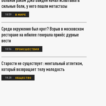
Больной раком Джо Байден начал испытывать
сильные боли, у него пошли метастазы
18:59
В МИРЕ
Среди окружения был крот? Взрыв в московском
ресторане на юбилее генерала принёс дурные
вести
18:56
ПРОИСШЕСТВИЯ
Старости не существует: ментальный атлетизм,
который возвращает телу молодость
18:28
ОБЩЕСТВО