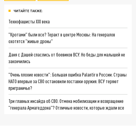
ЧИТАЙТЕ ТАКЖЕ:
Технофашисты XXI века
"Кротами" были все? Теракт в центре Москвы: На генералов
охотятся "живые дроны"
Даня с Дашей спаслись от боевиков ВСУ. Но беды для малышей не
закончились
"Очень плохие новости": Большая ошибка Palantir в России. Страны
НАТО впервые за СВО остановили поставки оружия. ВСУ теряют
приграничье?
Три главных инсайда об СВО. Отмена мобилизации и возвращение
"генерала Армагеддона"? Отличные новости, которые ждали все