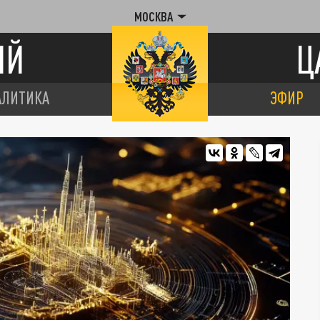
МОСКВА
ИЙ
Ц
АЛИТИКА
ЭФИР