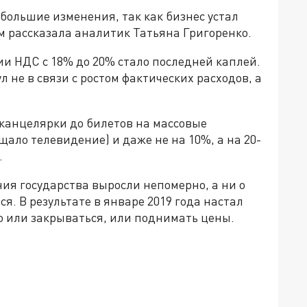
 большие изменения, так как бизнес устал
ом рассказала аналитик Татьяна Григоренко.
и НДС с 18% до 20% стало последней каплей.
 не в связи с ростом фактических расходов, а
т канцелярки до билетов на массовые
щало телевидение) и даже не на 10%, а на 20-
.
ия государства выросли непомерно, а ни о
я. В результате в январе 2019 года настал
о или закрываться, или поднимать цены.