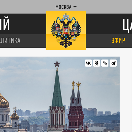
МОСКВА
ИЙ
Ц
АЛИТИКА
ЭФИР