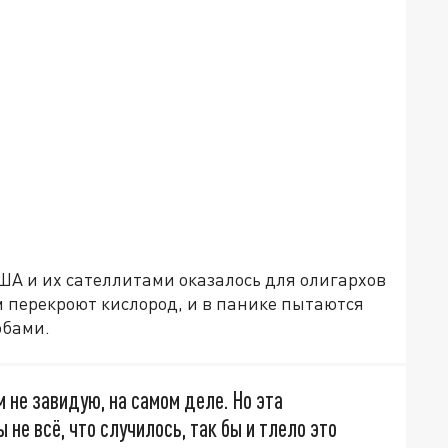
А и их сателлитами оказалось для олигархов
м перекроют кислород, и в панике пытаются
обами.
м не завидую, на самом деле. Но эта
 не всё, что случилось, так бы и тлело это