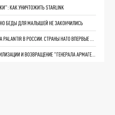
ТКИ": КАК УНИЧТОЖИТЬ STARLINK
. НО БЕДЫ ДЛЯ МАЛЫШЕЙ НЕ ЗАКОНЧИЛИСЬ
"ОЧЕНЬ ПЛОХИЕ НОВОСТИ": БОЛЬШАЯ ОШИБКА PALANTIR В РОССИИ. СТРАНЫ НАТО ВПЕРВЫЕ ЗА СВО ОСТАНОВИЛИ ПОСТАВКИ ОРУЖИЯ. ВСУ ТЕРЯЮТ ПРИГРАНИЧЬЕ?
ТРИ ГЛАВНЫХ ИНСАЙДА ОБ СВО. ОТМЕНА МОБИЛИЗАЦИИ И ВОЗВРАЩЕНИЕ "ГЕНЕРАЛА АРМАГЕДДОНА"? ОТЛИЧНЫЕ НОВОСТИ, КОТОРЫЕ ЖДАЛИ ВСЕ