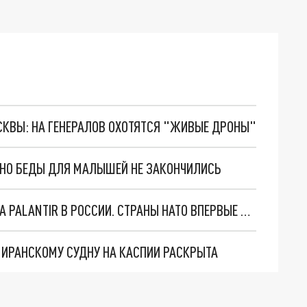
ОСКВЫ: НА ГЕНЕРАЛОВ ОХОТЯТСЯ "ЖИВЫЕ ДРОНЫ"
. НО БЕДЫ ДЛЯ МАЛЫШЕЙ НЕ ЗАКОНЧИЛИСЬ
"ОЧЕНЬ ПЛОХИЕ НОВОСТИ": БОЛЬШАЯ ОШИБКА PALANTIR В РОССИИ. СТРАНЫ НАТО ВПЕРВЫЕ ЗА СВО ОСТАНОВИЛИ ПОСТАВКИ ОРУЖИЯ. ВСУ ТЕРЯЮТ ПРИГРАНИЧЬЕ?
О ИРАНСКОМУ СУДНУ НА КАСПИИ РАСКРЫТА