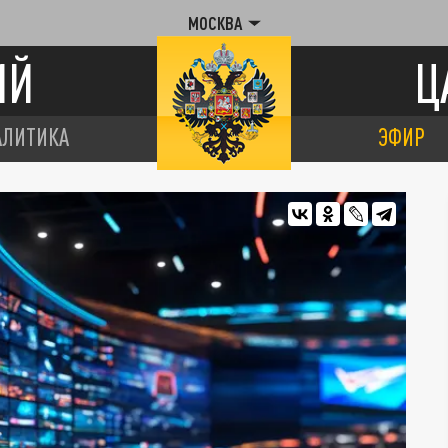
МОСКВА
ИЙ
Ц
АЛИТИКА
ЭФИР