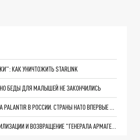
ТКИ": КАК УНИЧТОЖИТЬ STARLINK
. НО БЕДЫ ДЛЯ МАЛЫШЕЙ НЕ ЗАКОНЧИЛИСЬ
"ОЧЕНЬ ПЛОХИЕ НОВОСТИ": БОЛЬШАЯ ОШИБКА PALANTIR В РОССИИ. СТРАНЫ НАТО ВПЕРВЫЕ ЗА СВО ОСТАНОВИЛИ ПОСТАВКИ ОРУЖИЯ. ВСУ ТЕРЯЮТ ПРИГРАНИЧЬЕ?
ТРИ ГЛАВНЫХ ИНСАЙДА ОБ СВО. ОТМЕНА МОБИЛИЗАЦИИ И ВОЗВРАЩЕНИЕ "ГЕНЕРАЛА АРМАГЕДДОНА"? ОТЛИЧНЫЕ НОВОСТИ, КОТОРЫЕ ЖДАЛИ ВСЕ