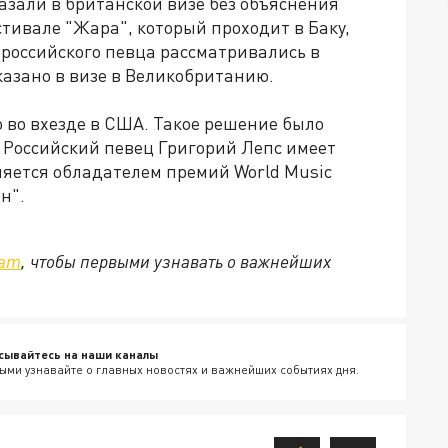
азали в британской визе без объяснения
тивале "Жара", который проходит в Баку,
 российского певца рассматривались в
тказано в визе в Великобританию.
 во вхезде в США. Такое решение было
Российский певец Григорий Лепс имеет
ляется обладателем премий World Music
н".
ram
, чтобы первыми узнавать о важнейших
сывайтесь на наши каналы
ыми узнавайте о главных новостях и важнейших событиях дня.