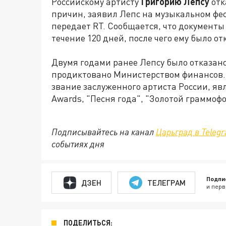
Российскому артисту
Григорию Лепсу
отк
причин, заявил Лепс на музыкальном фес
передает RT. Сообщается, что документы
течение 120 дней, после чего ему было о
Двумя годами ранее Лепсу было отказано
продиктовано Министерством финансов. 
звание заслуженного артиста России, яв
Awards, "Песня года", "Золотой граммофо
Подписывайтесь на канал
Царьград в Teleg
событиях дня
Подпи
ДЗЕН
ТЕЛЕГРАМ
и перв
ПОДЕЛИТЬСЯ: