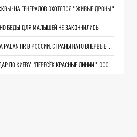
ОСКВЫ: НА ГЕНЕРАЛОВ ОХОТЯТСЯ "ЖИВЫЕ ДРОНЫ"
. НО БЕДЫ ДЛЯ МАЛЫШЕЙ НЕ ЗАКОНЧИЛИСЬ
"ОЧЕНЬ ПЛОХИЕ НОВОСТИ": БОЛЬШАЯ ОШИБКА PALANTIR В РОССИИ. СТРАНЫ НАТО ВПЕРВЫЕ ЗА СВО ОСТАНОВИЛИ ПОСТАВКИ ОРУЖИЯ. ВСУ ТЕРЯЮТ ПРИГРАНИЧЬЕ?
"ТЕРПЕНИЕ ПУТИНА ЛОПНУЛО". РЕКОРДНЫЙ УДАР ПО КИЕВУ "ПЕРЕСЁК КРАСНЫЕ ЛИНИИ". ОСОБЫЕ СПЕЦЫ КНДР НА ЛБС? ТАЙНЫЕ ПЕРЕГОВОРЫ ЕВРОПЫ И МОСКВЫ