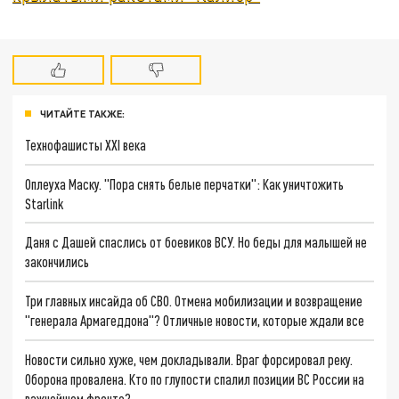
ЧИТАЙТЕ ТАКЖЕ:
Технофашисты XXI века
Оплеуха Маску. "Пора снять белые перчатки": Как уничтожить
Starlink
Даня с Дашей спаслись от боевиков ВСУ. Но беды для малышей не
закончились
Три главных инсайда об СВО. Отмена мобилизации и возвращение
"генерала Армагеддона"? Отличные новости, которые ждали все
Новости сильно хуже, чем докладывали. Враг форсировал реку.
Оборона провалена. Кто по глупости спалил позиции ВС России на
важнейшем фронте?