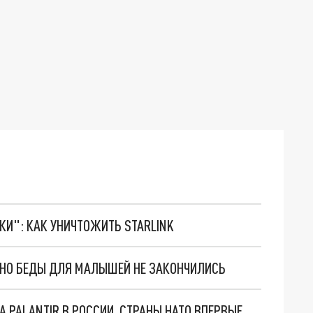
ТКИ": КАК УНИЧТОЖИТЬ STARLINK
. НО БЕДЫ ДЛЯ МАЛЫШЕЙ НЕ ЗАКОНЧИЛИСЬ
"ОЧЕНЬ ПЛОХИЕ НОВОСТИ": БОЛЬШАЯ ОШИБКА PALANTIR В РОССИИ. СТРАНЫ НАТО ВПЕРВЫЕ ЗА СВО ОСТАНОВИЛИ ПОСТАВКИ ОРУЖИЯ. ВСУ ТЕРЯЮТ ПРИГРАНИЧЬЕ?