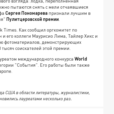
вого взгляда: лодка, переполненная
ежно пытаются снять с мели отчаявшиеся
афа
Сергея Пономарева
признали лучшим в
ия"
Пулитцеровской премии
.
rk Times. Как сообщил оргкомитет по
 и его коллеги Маурисио Лима, Тайлер Хикс и
рию фотоматериалов, демонстрирующих
3 тысяч соискателей этой премии.
лауреатом международного конкурса
World
тегории "События". Его работы были также
вропе.
да США в области литературы, журналистики,
новились лауреатами несколько раз.