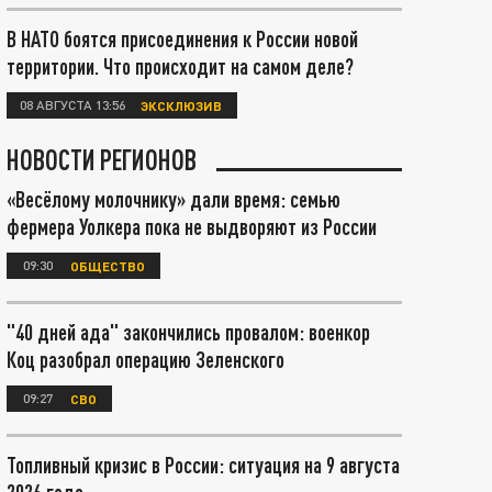
В НАТО боятся присоединения к России новой
территории. Что происходит на самом деле?
08 АВГУСТА 13:56
ЭКСКЛЮЗИВ
НОВОСТИ РЕГИОНОВ
«Весёлому молочнику» дали время: семью
фермера Уолкера пока не выдворяют из России
09:30
ОБЩЕСТВО
"40 дней ада" закончились провалом: военкор
Коц разобрал операцию Зеленского
09:27
СВО
Топливный кризис в России: ситуация на 9 августа