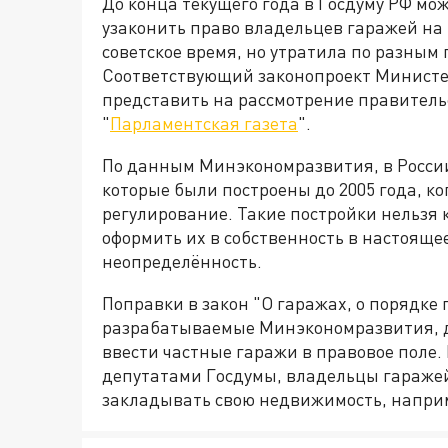
До конца текущего года в Госдуму РФ мо
узаконить право владельцев гаражей на 
советское время, но утратила по разны
Соответствующий законопроект Министе
представить на рассмотрение правительс
"
Парламентская газета
".
По данным Минэкономразвития, в России
которые были построены до 2005 года, к
регулирование. Такие постройки нельзя
оформить их в собственность в настояще
неопределённость.
Поправки в закон "О гаражах, о порядке
разрабатываемые Минэкономразвития, д
ввести частные гаражи в правовое поле.
депутатами Госдумы, владельцы гараже
закладывать свою недвижимость, напри