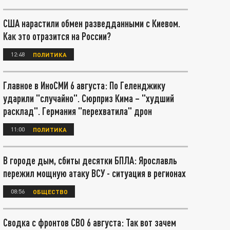
США нарастили обмен разведданными с Киевом.
Как это отразится на России?
12:48
ПОЛИТИКА
Главное в ИноСМИ 6 августа: По Геленджику
ударили "случайно". Сюрприз Кима – "худший
расклад". Германия "перехватила" дрон
11:00
ПОЛИТИКА
В городе дым, сбиты десятки БПЛА: Ярославль
пережил мощную атаку ВСУ - ситуация в регионах
08:56
ОБЩЕСТВО
Сводка с фронтов СВО 6 августа: Так вот зачем