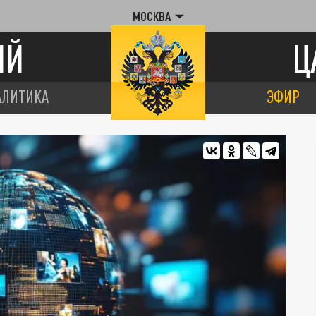
МОСКВА
ИЙ
Ц
АЛИТИКА
ЭФИР