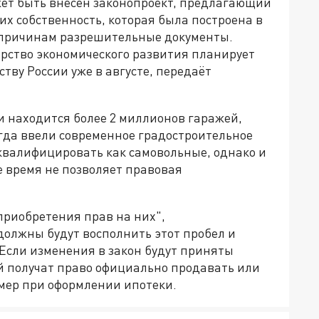
жет быть внесен законопроект, предлагающий
их собственность, которая была построена в
м причинам разрешительные документы.
рство экономического развития планирует
тву России уже в августе, передаёт
 находится более 2 миллионов гаражей,
огда ввели современное градостроительное
 квалифицировать как самовольные, однако и
е время не позволяет правовая
 приобретения прав на них",
олжны будут восполнить этот пробел и
 Если изменения в закон будут приняты
й получат право официально продавать или
мер при оформлении ипотеки.