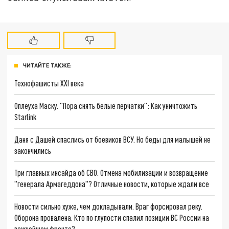
ЧИТАЙТЕ ТАКЖЕ:
Технофашисты XXI века
Оплеуха Маску. "Пора снять белые перчатки": Как уничтожить
Starlink
Даня с Дашей спаслись от боевиков ВСУ. Но беды для малышей не
закончились
Три главных инсайда об СВО. Отмена мобилизации и возвращение
"генерала Армагеддона"? Отличные новости, которые ждали все
Новости сильно хуже, чем докладывали. Враг форсировал реку.
Оборона провалена. Кто по глупости спалил позиции ВС России на
важнейшем фронте?