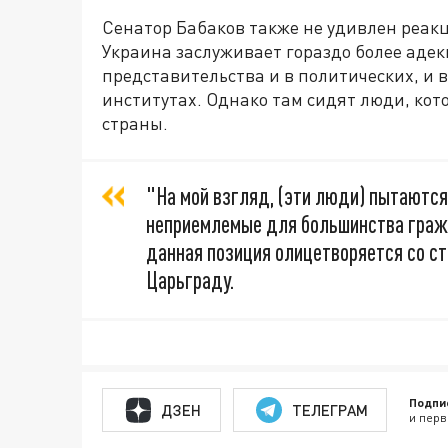
Сенатор Бабаков также не удивлен реакц
Украина заслуживает гораздо более адек
представительства и в политических, и 
институтах. Однако там сидят люди, ко
страны.
"На мой взгляд, (эти люди) пытаютс
неприемлемые для большинства гражд
данная позиция олицетворяется со ст
Царьграду.
Подпи
ДЗЕН
ТЕЛЕГРАМ
и перв