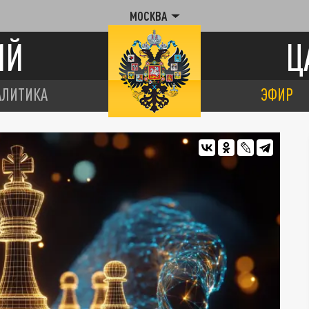
МОСКВА
ИЙ
Ц
АЛИТИКА
ЭФИР