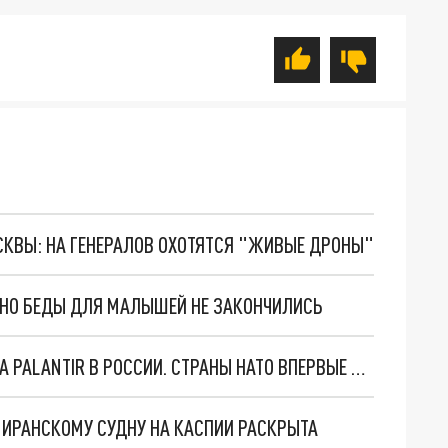
ОСКВЫ: НА ГЕНЕРАЛОВ ОХОТЯТСЯ "ЖИВЫЕ ДРОНЫ"
. НО БЕДЫ ДЛЯ МАЛЫШЕЙ НЕ ЗАКОНЧИЛИСЬ
"ОЧЕНЬ ПЛОХИЕ НОВОСТИ": БОЛЬШАЯ ОШИБКА PALANTIR В РОССИИ. СТРАНЫ НАТО ВПЕРВЫЕ ЗА СВО ОСТАНОВИЛИ ПОСТАВКИ ОРУЖИЯ. ВСУ ТЕРЯЮТ ПРИГРАНИЧЬЕ?
О ИРАНСКОМУ СУДНУ НА КАСПИИ РАСКРЫТА