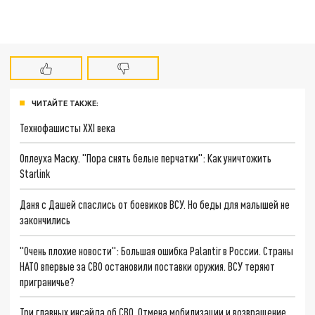
ЧИТАЙТЕ ТАКЖЕ:
Технофашисты XXI века
Оплеуха Маску. "Пора снять белые перчатки": Как уничтожить
Starlink
Даня с Дашей спаслись от боевиков ВСУ. Но беды для малышей не
закончились
"Очень плохие новости": Большая ошибка Palantir в России. Страны
НАТО впервые за СВО остановили поставки оружия. ВСУ теряют
приграничье?
Три главных инсайда об СВО. Отмена мобилизации и возвращение