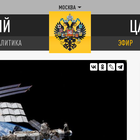
МОСКВА
ИЙ
Ц
АЛИТИКА
ЭФИР