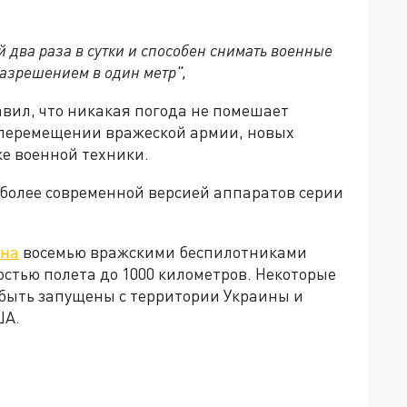
й два раза в сутки и способен снимать военные
азрешением в один метр",
авил, что никакая погода не помешает
 перемещении вражеской армии, новых
е военной техники.
 более современной версией аппаратов серии
ана
восемью вражскими беспилотниками
стью полета до 1000 километров. Некоторые
 быть запущены с территории Украины и
ША.