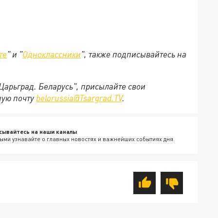
те
" и "
Одноклассники
", также подписывайтесь на
"Царьград. Беларусь", присылайте свои
ную почту
belorussia@Tsargrad.TV
.
сывайтесь на наши каналы
ыми узнавайте о главных новостях и важнейших событиях дня.