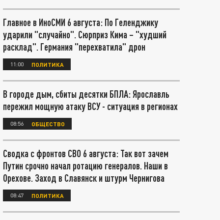
Главное в ИноСМИ 6 августа: По Геленджику
ударили "случайно". Сюрприз Кима – "худший
расклад". Германия "перехватила" дрон
11:00
ПОЛИТИКА
В городе дым, сбиты десятки БПЛА: Ярославль
пережил мощную атаку ВСУ - ситуация в регионах
08:56
ОБЩЕСТВО
Сводка с фронтов СВО 6 августа: Так вот зачем
Путин срочно начал ротацию генералов. Наши в
Орехове. Заход в Славянск и штурм Чернигова
08:47
ПОЛИТИКА