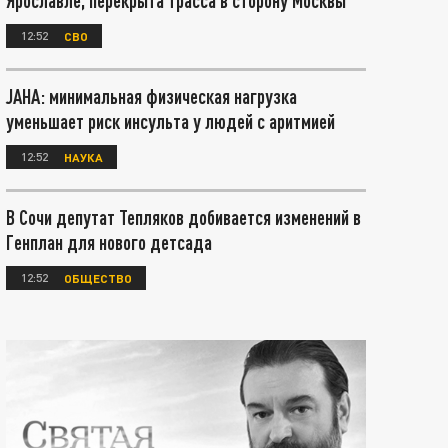
Ярославле, перекрыта трасса в сторону Москвы
12:52
СВО
JAHA: минимальная физическая нагрузка
уменьшает риск инсульта у людей с аритмией
12:52
НАУКА
В Сочи депутат Тепляков добивается изменений в
Генплан для нового детсада
12:52
ОБЩЕСТВО