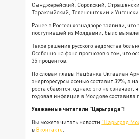
Сынджерейский, Сорокский, Страшенск
Тараклийский, Теленештский и Унгенский
Ранее в Россельхознадзоре заявили, что 
поступившей из Молдавии, было выявлен
Такое решение русского ведомства больно
Особенно на фоне прогнозов о том, что 
35 процентов.
По словам главы Нацбанка Октавиан Арма
энергоресурсы осенью составит 39%, а н
роста сбавятся, однако это не означает,
годовая инфляция в Молдове составила 
Уважаемые читатели "Царьграда"!
Вы можете читать новости
"Царьград Мо
в
Вконтакте
.