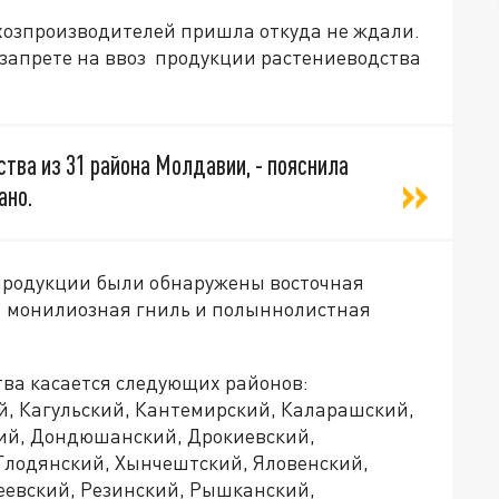
хозпроизводителей пришла откуда не ждали.
о запрете на ввоз продукции растениеводства
ства из 31 района Молдавии, - пояснила
ано.
продукции были обнаружены восточная
, монилиозная гниль и полыннолистная
тва касается следующих районов:
й, Кагульский, Кантемирский, Каларашский,
ий, Дондюшанский, Дрокиевский,
Глодянский, Хынчештский, Яловенский,
еевский, Резинский, Рышканский,