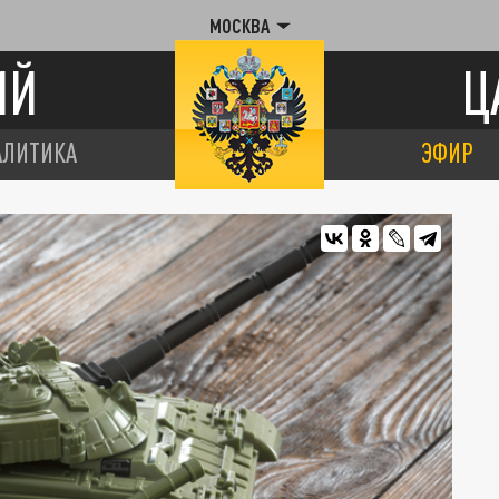
МОСКВА
ИЙ
Ц
АЛИТИКА
ЭФИР