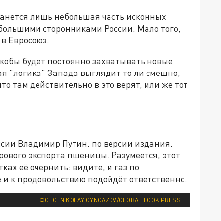
танется лишь небольшая часть исконных
 большими сторонниками России. Мало того,
 в Евросоюз.
 якобы будет постоянно захватывать новые
я "логика" Запада выглядит то ли смешно,
 что там действительно в это верят, или же тот
сии Владимир Путин, по версии издания,
рового экспорта пшеницы. Разумеется, этот
тках её очернить: видите, и газ по
е и к продовольствию подойдёт ответственно.
ФОТО:
NIKOLAY GYNGAZOV
/GLOBAL LOOK PRESS