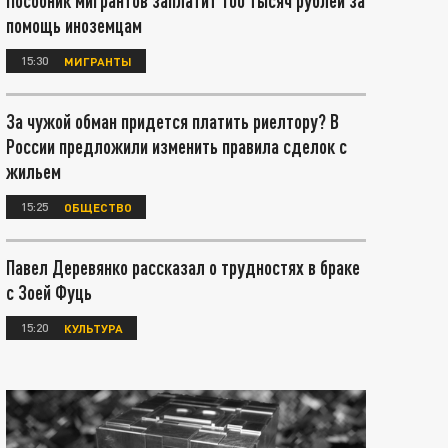
Пособник мигрантов заплатит 100 тысяч рублей за
помощь иноземцам
15:30
МИГРАНТЫ
За чужой обман придется платить риелтору? В
России предложили изменить правила сделок с
жильем
15:25
ОБЩЕСТВО
Павел Деревянко рассказал о трудностях в браке
с Зоей Фуць
15:20
КУЛЬТУРА