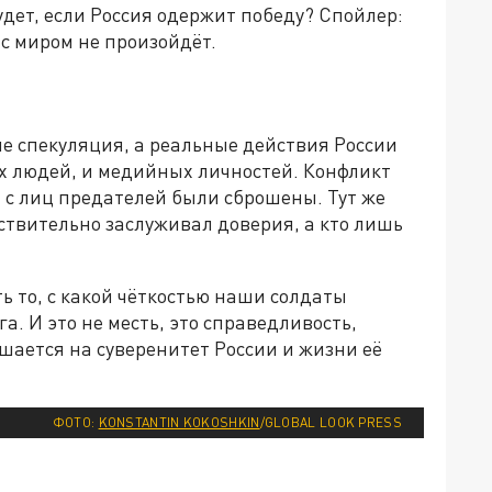
будет, если Россия одержит победу? Спойлер:
 с миром не произойдёт.
не спекуляция, а реальные действия России
тых людей, и медийных личностей. Конфликт
и с лиц предателей были сброшены. Тут же
ствительно заслуживал доверия, а кто лишь
ь то, с какой чёткостью наши солдаты
а. И это не месть, это справедливость,
ушается на суверенитет России и жизни её
ФОТО:
KONSTANTIN KOKOSHKIN
/GLOBAL LOOK PRESS