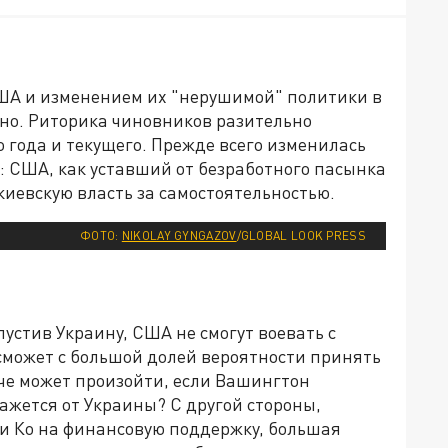
А и изменением их "нерушимой" политики в
вно. Риторика чиновников разительно
о года и текущего. Прежде всего изменилась
: США, как уставший от безработного пасынка
киевскую власть за самостоятельностью.
ФОТО:
NIKOLAY GYNGAZOV
/GLOBAL LOOK PRESS
пустив Украину, США не смогут воевать с
 сможет с большой долей вероятности принять
аче может произойти, если Вашингтон
ажется от Украины? С другой стороны,
 и Ко на финансовую поддержку, большая