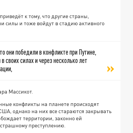
риведёт к тому, что другие страны,
ои силы и тоже войдут в стадию активного
то они победили в конфликте при Путине,
 в своих силах и через несколько лет
ации,
ара Массикот.
енные конфликты на планете происходят
США, однако на них все стараются закрывать
вобождает территории, законно ей
к страшному преступлению.