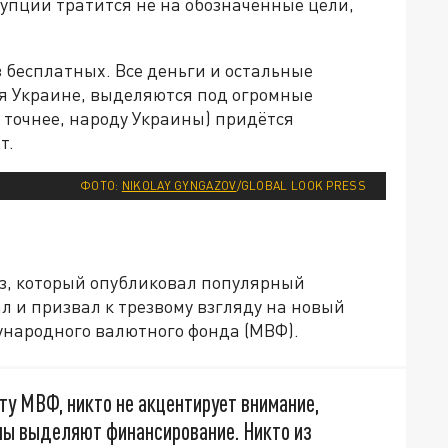
рупции тратится не на обозначенные цели,
з бесплатных. Все деньги и остальные
я Украине, выделяются под огромные
а точнее, народу Украины) придётся
т.
ФОТО:
NIKOLAY GYNGAZOV
/GLOBAL LOOK PRESS
з, который опубликовал популярный
 и призвал к трезвому взгляду на новый
ународного валютного фонда (МВФ).
у МВФ, никто не акцентирует внимание,
йны выделяют финансирование. Никто из