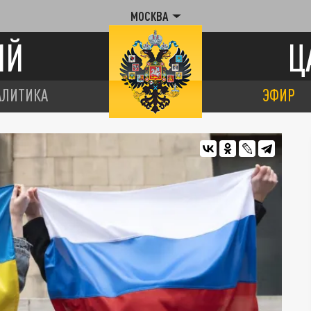
МОСКВА
ИЙ
Ц
АЛИТИКА
ЭФИР