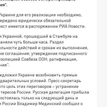
ия".
Украине для его реализации необходимо,
верждено юридически обязательной
екст имеется в распоряжении РИА Новости.
 и Украиной, прошедший в Стамбуле на
заняли чуть больше часа. Раздел
льности действий и срокам их выполнения,
ие соглашения; утверждение подписанного
езолюцией Совбеза ООН; ратификация,
ния".
редложил Украине возобновить прямые
едварительных условий. Пресс-секретарь
то цель этих переговоров – устранение
тересов России. Русская делегация прибыла
состоялась только на следующий день и
ии России Владимир Мединский сообщил о