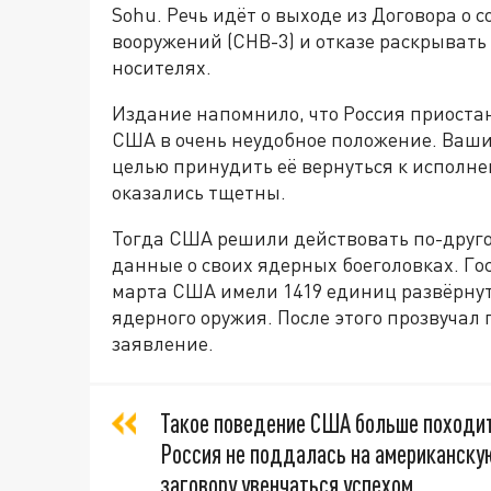
Sohu. Речь идёт о выходе из Договора о
вооружений (СНВ-3) и отказе раскрывать
носителях.
Издание напомнило, что Россия приостан
США в очень неудобное положение. Ваши
целью принудить её вернуться к исполне
оказались тщетны.
Тогда США решили действовать по-друго
данные о своих ядерных боеголовках. Го
марта США имели 1419 единиц развёрнут
ядерного оружия. После этого прозвучал
заявление.
Такое поведение США больше походит 
Россия не поддалась на американскую
заговору увенчаться успехом,