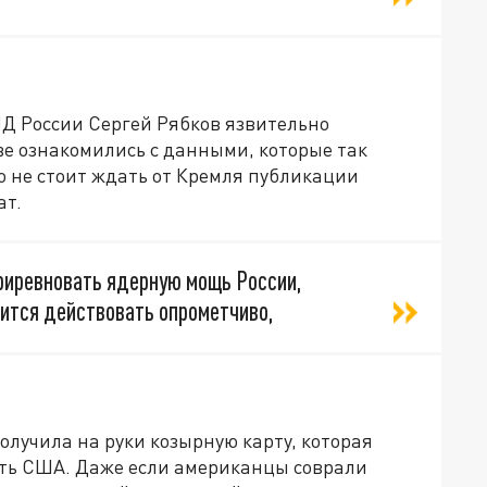
ИД России Сергей Рябков язвительно
ве ознакомились с данными, которые так
 не стоит ждать от Кремля публикации
ат.
риревновать ядерную мощь России,
лится действовать опрометчиво,
олучила на руки козырную карту, которая
ать США. Даже если американцы соврали