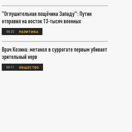
"Оглушительная пощёчина Западу": Путин
отправил на восток 13-тысяч военных
00:22
ПОЛИТИКА
Врач Козина: метанол в суррогате первым убивает
зрительный нерв
00:11
ОБЩЕСТВО