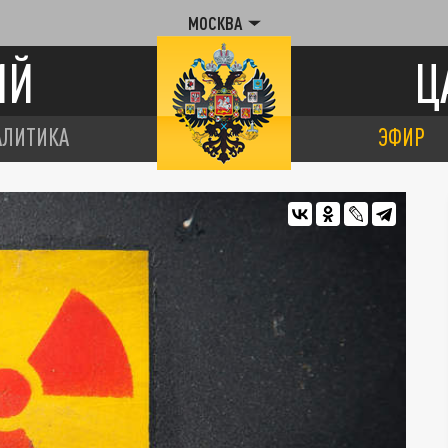
МОСКВА
ИЙ
Ц
АЛИТИКА
ЭФИР