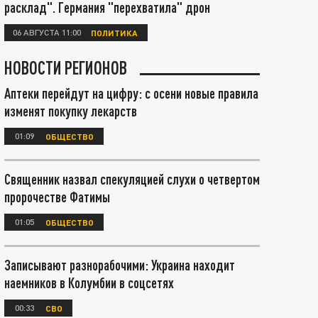
расклад". Германия "перехватила" дрон
06 АВГУСТА 11:00
ПОЛИТИКА
НОВОСТИ РЕГИОНОВ
Аптеки перейдут на цифру: с осени новые правила
изменят покупку лекарств
01:09
ОБЩЕСТВО
Священник назвал спекуляцией слухи о четвертом
пророчестве Фатимы
01:05
ОБЩЕСТВО
Записывают разнорабочими: Украина находит
наемников в Колумбии в соцсетях
00:33
СВО