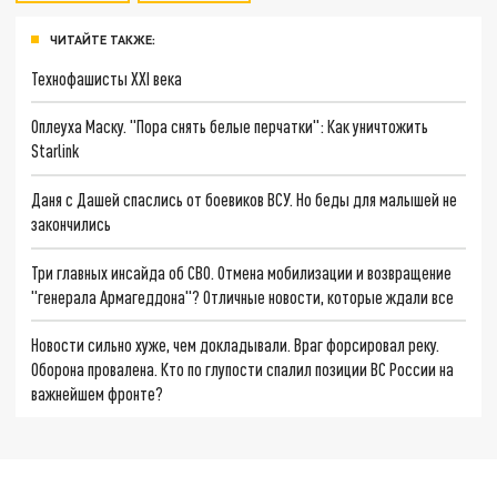
ЧИТАЙТЕ ТАКЖЕ:
Технофашисты XXI века
Оплеуха Маску. "Пора снять белые перчатки": Как уничтожить
Starlink
Даня с Дашей спаслись от боевиков ВСУ. Но беды для малышей не
закончились
Три главных инсайда об СВО. Отмена мобилизации и возвращение
"генерала Армагеддона"? Отличные новости, которые ждали все
Новости сильно хуже, чем докладывали. Враг форсировал реку.
Оборона провалена. Кто по глупости спалил позиции ВС России на
важнейшем фронте?