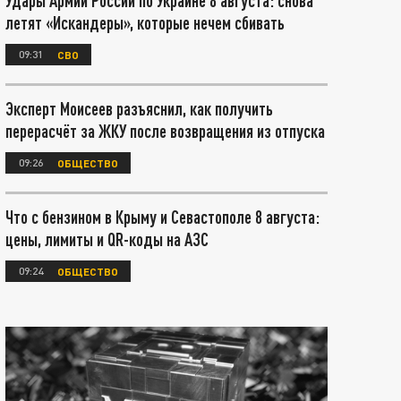
Удары Армии России по Украине 8 августа: снова
летят «Искандеры», которые нечем сбивать
09:31
СВО
Эксперт Моисеев разъяснил, как получить
перерасчёт за ЖКУ после возвращения из отпуска
09:26
ОБЩЕСТВО
Что с бензином в Крыму и Севастополе 8 августа:
цены, лимиты и QR-коды на АЗС
09:24
ОБЩЕСТВО