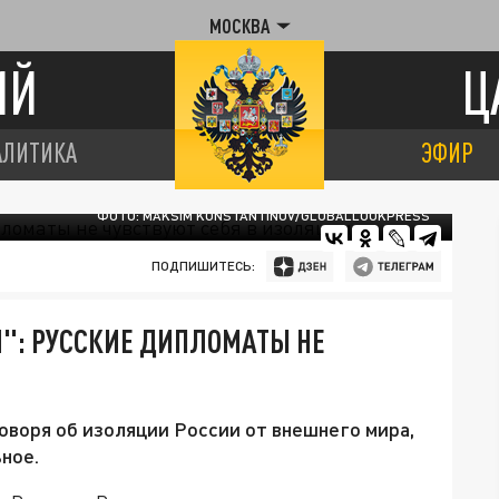
МОСКВА
ИЙ
Ц
АЛИТИКА
ЭФИР
ФОТО: MAKSIM KONSTANTINOV/GLOBALLOOKPRESS
ПОДПИШИТЕСЬ:
М": РУССКИЕ ДИПЛОМАТЫ НЕ
оворя об изоляции России от внешнего мира,
ное.