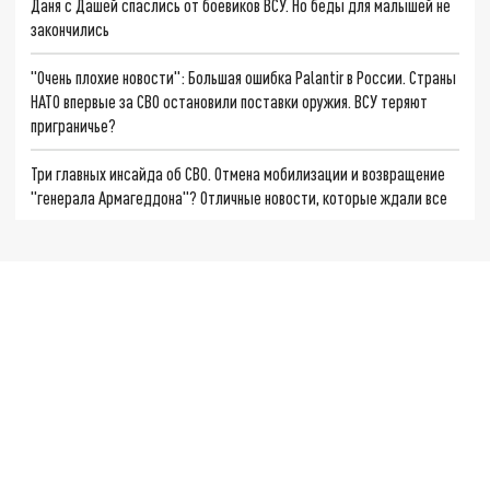
Даня с Дашей спаслись от боевиков ВСУ. Но беды для малышей не
закончились
"Очень плохие новости": Большая ошибка Palantir в России. Страны
НАТО впервые за СВО остановили поставки оружия. ВСУ теряют
приграничье?
Три главных инсайда об СВО. Отмена мобилизации и возвращение
"генерала Армагеддона"? Отличные новости, которые ждали все