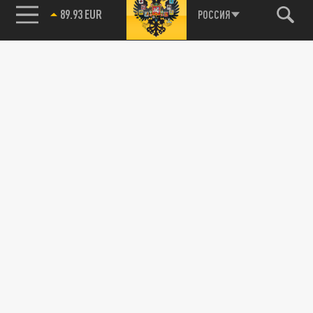
89.93 EUR
РОССИЯ
115093, г. Москва, переулок Партийный,
д.1, к.57, стр.3, эт.1, пом.I, ком.45
Тел.:
+7 (495) 374-77-73
info@tsargrad.tv
Адрес для пресс-релизов
press@tsargrad.tv