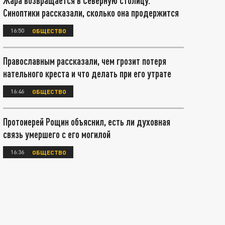
Жара возвращается в Северную столицу.
Синоптики рассказали, сколько она продержится
16:50
ОБЩЕСТВО
Православным рассказали, чем грозит потеря
нательного креста и что делать при его утрате
16:46
ОБЩЕСТВО
Протоиерей Рощин объяснил, есть ли духовная
связь умершего с его могилой
16:36
ОБЩЕСТВО