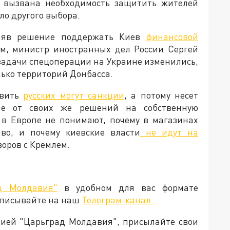
ла вызвана необходимость защитить жителей
ыло другого выбора.
иняв решение поддержать Киев
финансовой
тим, министр иностранных дел России Сергей
 задачи спецоперации на Украине изменились,
лько территорий Донбасса.
овить
русских могут санкции
, а потому несет
ие от своих же решений на собственную
 в Европе не понимают, почему в магазинах
во, и почему киевские власти
не идут на
говоров с Кремлем.
д Молдавия"
в удобном для вас формате
дписывайте на наш
Телеграм-канал.
кцией "Царьград Молдавия", присылайте свои