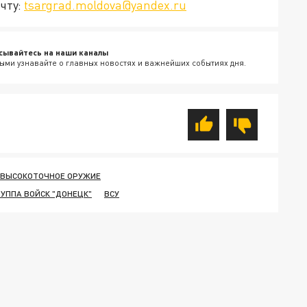
чту:
tsargrad.moldova@yandex.ru
сывайтесь на наши каналы
ыми узнавайте о главных новостях и важнейших событиях дня.
ВЫСОКОТОЧНОЕ ОРУЖИЕ
РУППА ВОЙСК "ДОНЕЦК"
ВСУ