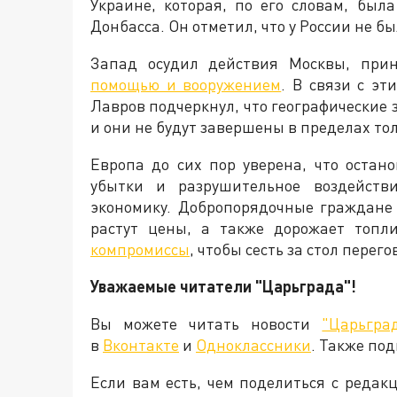
Украине, которая, по его словам, бы
Донбасса. Он отметил, что у России не б
Запад осудил действия Москвы, пр
помощью и вооружением
. В связи с э
Лавров подчеркнул, что географические
и они не будут завершены в пределах то
Европа до сих пор уверена, что остан
убытки и разрушительное воздейств
экономику. Добропорядочные граждане
растут цены, а также дорожает топли
компромиссы
, чтобы сесть за стол пере
Уважаемые читатели "Царьграда"!
Вы можете читать новости
"Царьгра
в
Вконтакте
и
Одноклассники
. Также по
Если вам есть, чем поделиться с реда