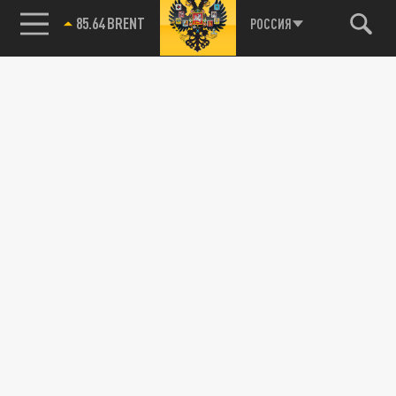
85.64 BRENT
РОССИЯ
115093, г. Москва, переулок Партийный,
д.1, к.57, стр.3, эт.1, пом.I, ком.45
Тел.:
+7 (495) 374-77-73
info@tsargrad.tv
Адрес для пресс-релизов
press@tsargrad.tv