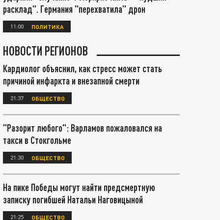
расклад". Германия "перехватила" дрон
11:00
ПОЛИТИКА
НОВОСТИ РЕГИОНОВ
Кардиолог объяснил, как стресс может стать
причиной инфаркта и внезапной смерти
21:37
ОБЩЕСТВО
"Разорит любого": Варламов пожаловался на
такси в Стокгольме
21:30
ОБЩЕСТВО
На пике Победы могут найти предсмертную
записку погибшей Натальи Наговицыной
21:25
ОБЩЕСТВО