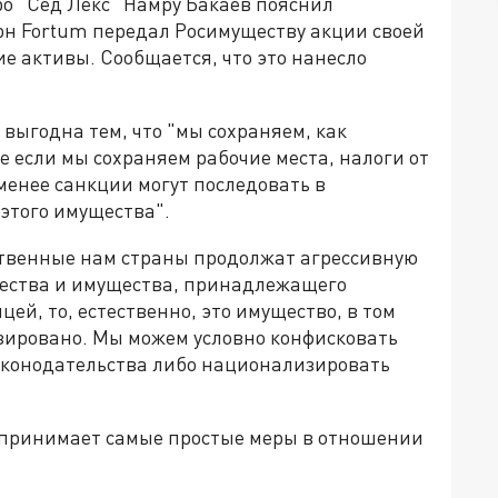
о "Сед Лекс" Намру Бакаев пояснил
рн Fortum передал Росимуществу акции своей
ие активы. Сообщается, что это нанесло
 выгодна тем, что "мы сохраняем, как
ае если мы сохраняем рабочие места, налоги от
менее санкции могут последовать в
этого имущества".
ственные нам страны продолжат агрессивную
щества и имущества, принадлежащего
ей, то, естественно, это имущество, в том
зировано. Мы можем условно конфисковать
аконодательства либо национализировать
дпринимает самые простые меры в отношении