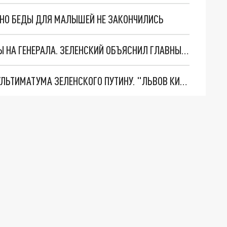
. НО БЕДЫ ДЛЯ МАЛЫШЕЙ НЕ ЗАКОНЧИЛИСЬ
"МЫ ВАС ЗАСТАВИМ": ЖУТКИЕ ДЕТАЛИ ОХОТЫ НА ГЕНЕРАЛА. ЗЕЛЕНСКИЙ ОБЪЯСНИЛ ГЛАВНЫЙ СМЫСЛ ТЕРАКТА В ЦЕНТРЕ МОСКВЫ
НОВОЕ МАСШТАБНЕЙШЕЕ НАСТУПЛЕНИЕ. ТРИ УЛЬТИМАТУМА ЗЕЛЕНСКОГО ПУТИНУ. "ЛЬВОВ КИМА" ПОСТАВЯТ НА ПВО? ГЛОБАЛЬНЫЙ ПРОРЫВ ПОД ЗАПОРОЖЬЕМ