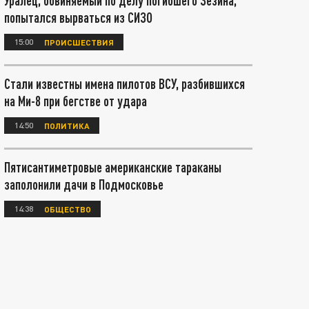
Уралец, обвиняемый по делу погибшего Зезина,
попытался вырваться из СИЗО
15:00
ПРОИСШЕСТВИЯ
Стали известны имена пилотов ВСУ, разбившихся
на Ми-8 при бегстве от удара
14:50
ПОЛИТИКА
Пятисантиметровые американские тараканы
заполонили дачи в Подмосковье
14:38
ОБЩЕСТВО