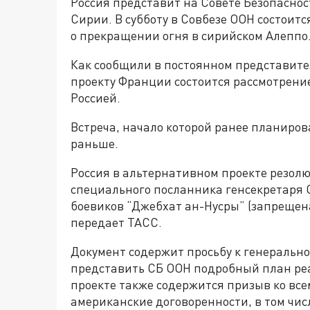
Россия представит на Совете Безопасно
Сирии. В субботу в Совбезе ООН состоит
о прекращении огня в сирийском Алеппо
Как сообщили в постоянном представител
проекту Франции состоится рассмотрени
Россией.
Встреча, начало которой ранее планирова
раньше.
Россия в альтернативном проекте резо
специального посланника генсекретаря 
боевиков “Джебхат ан-Нусры” (запрещена
передает ТАСС.
Документ содержит просьбу к генеральн
представить СБ ООН подробный план ре
проекте также содержится призыв ко вс
американские договоренности, в том чис