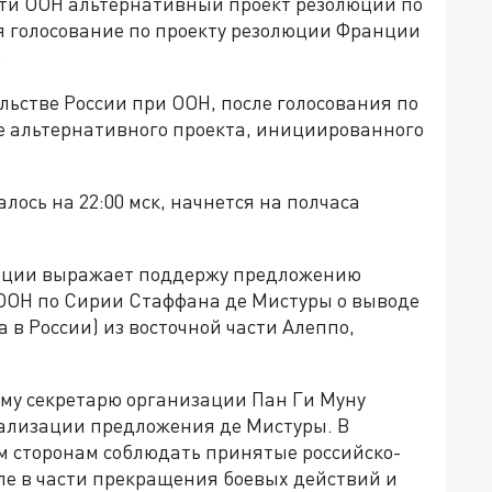
сти ООН альтернативный проект резолюции по
ся голосование по проекту резолюции Франции
.
ьстве России при ООН, после голосования по
е альтернативного проекта, инициированного
лось на 22:00 мск, начнется на полчаса
люции выражает поддержу предложению
ООН по Сирии Стаффана де Мистуры о выводе
 в России) из восточной части Алеппо,
ому секретарю организации Пан Ги Муну
ализации предложения де Мистуры. В
ем сторонам соблюдать принятые российско-
ле в части прекращения боевых действий и