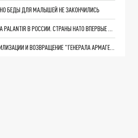
. НО БЕДЫ ДЛЯ МАЛЫШЕЙ НЕ ЗАКОНЧИЛИСЬ
"ОЧЕНЬ ПЛОХИЕ НОВОСТИ": БОЛЬШАЯ ОШИБКА PALANTIR В РОССИИ. СТРАНЫ НАТО ВПЕРВЫЕ ЗА СВО ОСТАНОВИЛИ ПОСТАВКИ ОРУЖИЯ. ВСУ ТЕРЯЮТ ПРИГРАНИЧЬЕ?
ТРИ ГЛАВНЫХ ИНСАЙДА ОБ СВО. ОТМЕНА МОБИЛИЗАЦИИ И ВОЗВРАЩЕНИЕ "ГЕНЕРАЛА АРМАГЕДДОНА"? ОТЛИЧНЫЕ НОВОСТИ, КОТОРЫЕ ЖДАЛИ ВСЕ