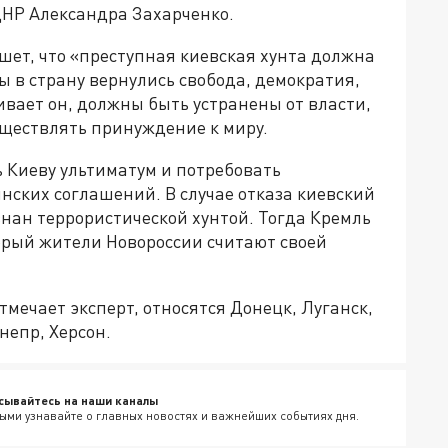
ДНР Александра Захарченко.
шет, что «преступная киевская хунта должна
бы в страну вернулись свобода, демократия,
ивает он, должны быть устранены от власти,
уществлять принуждение к миру.
 Киеву ультиматум и потребовать
ских соглашений. В случае отказа киевский
нан террористической хунтой. Тогда Кремль
орый жители Новороссии считают своей
тмечает эксперт, относятся Донецк, Луганск,
непр, Херсон.
сывайтесь на наши каналы
ыми узнавайте о главных новостях и важнейших событиях дня.