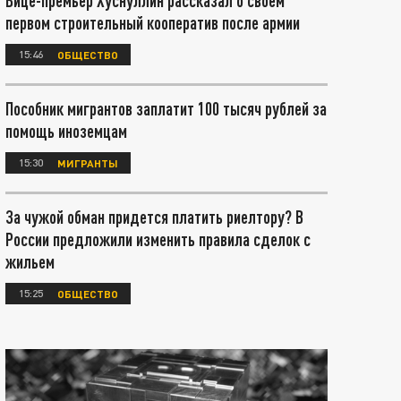
Вице-премьер Хуснуллин рассказал о своём
первом строительный кооператив после армии
15:46
ОБЩЕСТВО
Пособник мигрантов заплатит 100 тысяч рублей за
помощь иноземцам
15:30
МИГРАНТЫ
За чужой обман придется платить риелтору? В
России предложили изменить правила сделок с
жильем
15:25
ОБЩЕСТВО