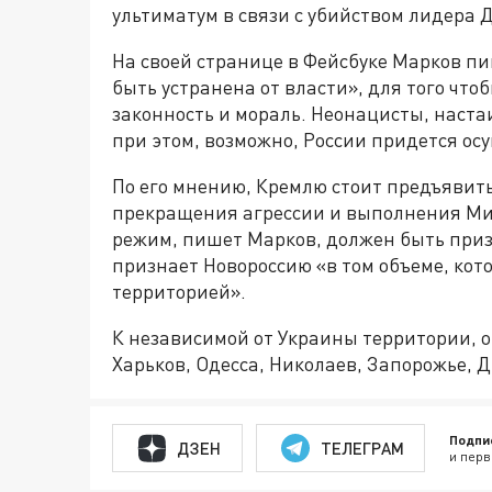
ультиматум в связи с убийством лидера 
На своей странице в Фейсбуке Марков пи
быть устранена от власти», для того что
законность и мораль. Неонацисты, наста
при этом, возможно, России придется ос
По его мнению, Кремлю стоит предъявить
прекращения агрессии и выполнения Мин
режим, пишет Марков, должен быть приз
признает Новороссию «в том объеме, кот
территорией».
К независимой от Украины территории, о
Харьков, Одесса, Николаев, Запорожье, Д
Подпи
ДЗЕН
ТЕЛЕГРАМ
и перв