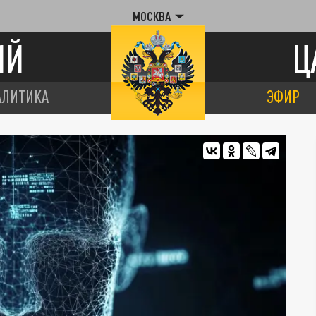
МОСКВА
ИЙ
Ц
АЛИТИКА
ЭФИР