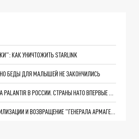
ТКИ": КАК УНИЧТОЖИТЬ STARLINK
. НО БЕДЫ ДЛЯ МАЛЫШЕЙ НЕ ЗАКОНЧИЛИСЬ
"ОЧЕНЬ ПЛОХИЕ НОВОСТИ": БОЛЬШАЯ ОШИБКА PALANTIR В РОССИИ. СТРАНЫ НАТО ВПЕРВЫЕ ЗА СВО ОСТАНОВИЛИ ПОСТАВКИ ОРУЖИЯ. ВСУ ТЕРЯЮТ ПРИГРАНИЧЬЕ?
ТРИ ГЛАВНЫХ ИНСАЙДА ОБ СВО. ОТМЕНА МОБИЛИЗАЦИИ И ВОЗВРАЩЕНИЕ "ГЕНЕРАЛА АРМАГЕДДОНА"? ОТЛИЧНЫЕ НОВОСТИ, КОТОРЫЕ ЖДАЛИ ВСЕ