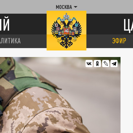
МОСКВА
ИЙ
Ц
АЛИТИКА
ЭФИР