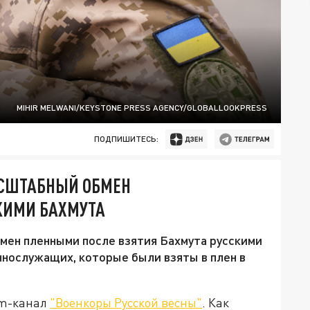
MIHIR MELWANI/KEYSTONE PRESS AGENCY/GLOBALLOOKPRESS
ПОДПИШИТЕСЬ:
АСШТАБНЫЙ ОБМЕН
КИМИ БАХМУТА
мен пленными после взятия Бахмута русскими
еннослужащих, которые были взяты в плен в
am-канал
"Военкоры Русской весны"
. Как