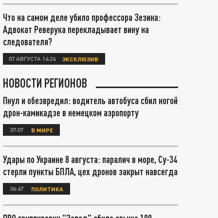
Что на самом деле убило профессора Зезина:
Адвокат Реверука перекладывает вину на
следователя?
07 АВГУСТА 14:24
ЭКСКЛЮЗИВ
НОВОСТИ РЕГИОНОВ
Пнул и обезвредил: водитель автобуса сбил ногой
дрон-камикадзе в немецком аэропорту
07:07
В МИРЕ
Удары по Украине 8 августа: паралич в море, Су-34
стерли пункты БПЛА, цех дронов закрыт навсегда
06:47
ПОЛИТИКА