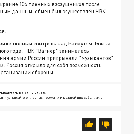
Украине 106 пленных вэсэушников после
ьным данным, обмен был осуществлён ЧВК
ся.
вили полный контроль над Бахмутом. Бои за
лого года. ЧВК "Вагнер" занималась
ения армии России прикрывали "музыкантов"
ом, Россия открыла для себя возможность
организации обороны.
сывайтесь на наши каналы
ыми узнавайте о главных новостях и важнейших событиях дня.