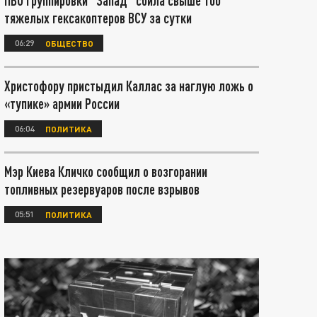
ПВО группировки "Запад" сбила свыше 100
тяжелых гексакоптеров ВСУ за сутки
06:29
ОБЩЕСТВО
Христофору пристыдил Каллас за наглую ложь о
«тупике» армии России
06:04
ПОЛИТИКА
Мэр Киева Кличко сообщил о возгорании
топливных резервуаров после взрывов
05:51
ПОЛИТИКА