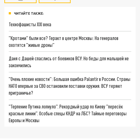
ЧИТАЙТЕ ТАКЖЕ:
Технофашисты XXI века
"Кротами" были все? Теракт в центре Москвы: На генералов
охотятся "живые дроны"
Даня с Дашей спаслись от боевиков ВСУ. Но беды для малышей не
закончились
"Очень плохие новости": Большая ошибка Palantir в России. Страны
НАТО впервые за СВО остановили поставки оружия. ВСУ теряют
приграничье?
"Терпение Путина лопнуло". Рекордный удар по Киеву "пересёк
красные линии". Особые спецы КНДР на ЛБС? Тайные переговоры
Европы и Москвы