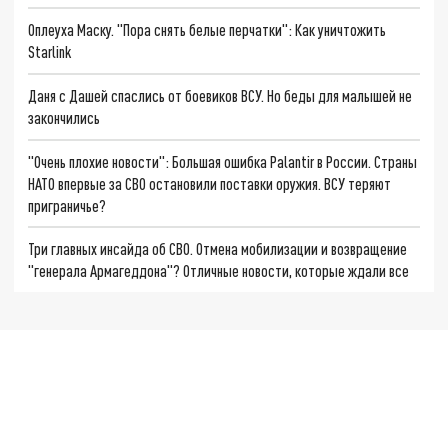
Оплеуха Маску. "Пора снять белые перчатки": Как уничтожить
Starlink
Даня с Дашей спаслись от боевиков ВСУ. Но беды для малышей не
закончились
"Очень плохие новости": Большая ошибка Palantir в России. Страны
НАТО впервые за СВО остановили поставки оружия. ВСУ теряют
приграничье?
Три главных инсайда об СВО. Отмена мобилизации и возвращение
"генерала Армагеддона"? Отличные новости, которые ждали все