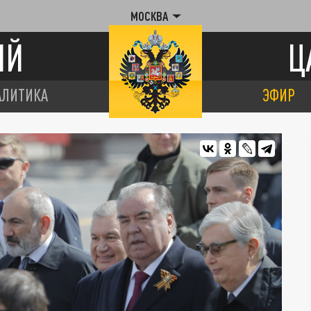
МОСКВА
ИЙ
Ц
АЛИТИКА
ЭФИР