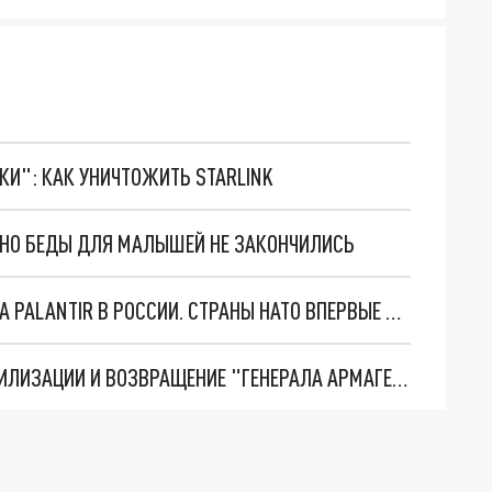
ТКИ": КАК УНИЧТОЖИТЬ STARLINK
. НО БЕДЫ ДЛЯ МАЛЫШЕЙ НЕ ЗАКОНЧИЛИСЬ
"ОЧЕНЬ ПЛОХИЕ НОВОСТИ": БОЛЬШАЯ ОШИБКА PALANTIR В РОССИИ. СТРАНЫ НАТО ВПЕРВЫЕ ЗА СВО ОСТАНОВИЛИ ПОСТАВКИ ОРУЖИЯ. ВСУ ТЕРЯЮТ ПРИГРАНИЧЬЕ?
ТРИ ГЛАВНЫХ ИНСАЙДА ОБ СВО. ОТМЕНА МОБИЛИЗАЦИИ И ВОЗВРАЩЕНИЕ "ГЕНЕРАЛА АРМАГЕДДОНА"? ОТЛИЧНЫЕ НОВОСТИ, КОТОРЫЕ ЖДАЛИ ВСЕ