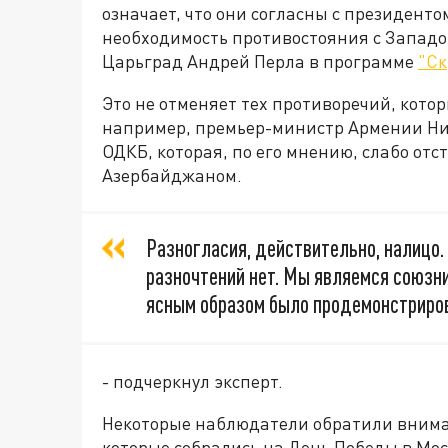
означает, что они согласны с президент
необходимость противостояния с Западо
Царьград Андрей Перла в программе
"Ск
Это не отменяет тех противоречий, котор
например, премьер-министр Армении Ни
ОДКБ, которая, по его мнению, слабо отс
Азербайджаном.
Разногласия, действительно, налицо. 
разночтений нет. Мы являемся союзни
ясным образом было продемонстриров
- подчеркнул эксперт.
Некоторые наблюдатели обратили вниман
которые собрались на День Победы в Моск