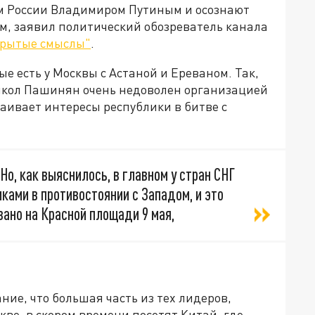
ом России Владимиром Путиным и осознают
м, заявил политический обозреватель канала
рытые смыслы"
.
ые есть у Москвы с Астаной и Ереваном. Так,
кол Пашинян очень недоволен организацией
таивает интересы республики в битве с
Но, как выяснилось, в главном у стран СНГ
ками в противостоянии с Западом, и это
ано на Красной площади 9 мая,
ие, что большая часть из тех лидеров,
ве, в скором времени посетят Китай, где