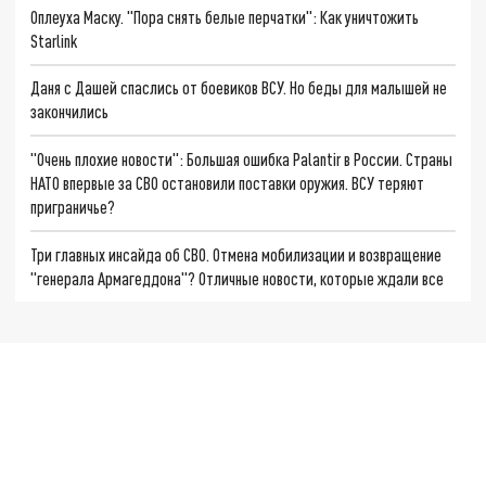
Оплеуха Маску. "Пора снять белые перчатки": Как уничтожить
Starlink
Даня с Дашей спаслись от боевиков ВСУ. Но беды для малышей не
закончились
"Очень плохие новости": Большая ошибка Palantir в России. Страны
НАТО впервые за СВО остановили поставки оружия. ВСУ теряют
приграничье?
Три главных инсайда об СВО. Отмена мобилизации и возвращение
"генерала Армагеддона"? Отличные новости, которые ждали все