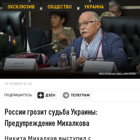
ЭКСКЛЮЗИВ
ОБЩЕСТВО
УКРАИНА
MOD RUSSIA/GLOBALLOOKPRESS
15 НОЯБРЯ 01:30
ПОДПИШИТЕСЬ:
России грозит судьба Украины:
Предупреждение Михалкова
Никита Михалков выступил с