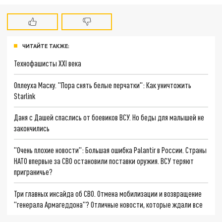
ЧИТАЙТЕ ТАКЖЕ:
Технофашисты XXI века
Оплеуха Маску. "Пора снять белые перчатки": Как уничтожить
Starlink
Даня с Дашей спаслись от боевиков ВСУ. Но беды для малышей не
закончились
"Очень плохие новости": Большая ошибка Palantir в России. Страны
НАТО впервые за СВО остановили поставки оружия. ВСУ теряют
приграничье?
Три главных инсайда об СВО. Отмена мобилизации и возвращение
"генерала Армагеддона"? Отличные новости, которые ждали все