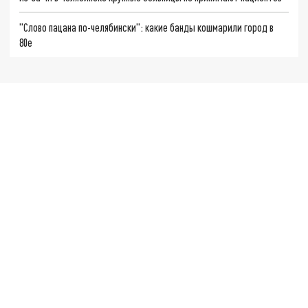
"Слово пацана по-челябински": какие банды кошмарили город в
80е