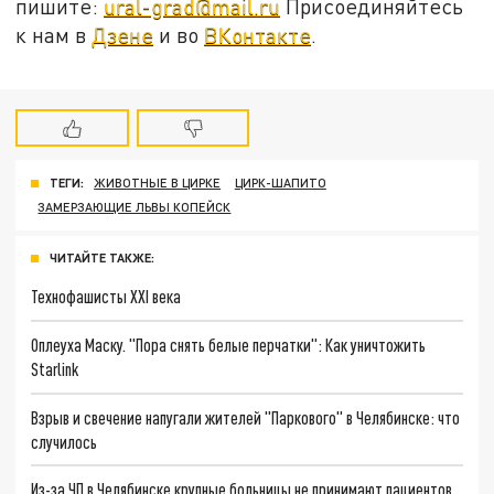
пишите:
ural-grad@mail.ru
Присоединяйтесь
к нам в
Дзене
и во
ВКонтакте
.
ТЕГИ:
ЖИВОТНЫЕ В ЦИРКЕ
ЦИРК-ШАПИТО
ЗАМЕРЗАЮЩИЕ ЛЬВЫ КОПЕЙСК
ЧИТАЙТЕ ТАКЖЕ:
Технофашисты XXI века
Оплеуха Маску. "Пора снять белые перчатки": Как уничтожить
Starlink
Взрыв и свечение напугали жителей "Паркового" в Челябинске: что
случилось
Из-за ЧП в Челябинске крупные больницы не принимают пациентов