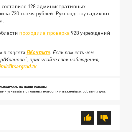
о составило 128 административных
ила 730 тысяч рублей. Руководству садиков с
я.
области
проходила проверка
928 учреждений
м в соцсети
ВКонтакте
. Если вам есть чем
ир/Иваново", присылайте свои наблюдения,
imir@tsargrad.tv
сывайтесь на наши каналы
ыми узнавайте о главных новостях и важнейших событиях дня.