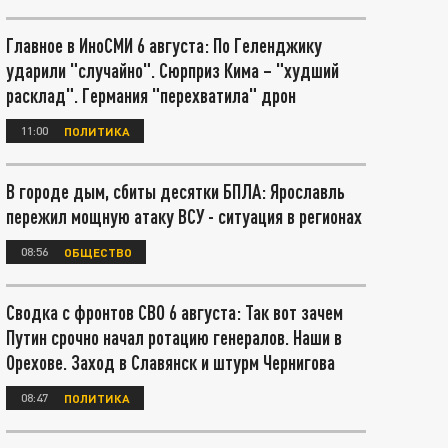
Главное в ИноСМИ 6 августа: По Геленджику
ударили "случайно". Сюрприз Кима – "худший
расклад". Германия "перехватила" дрон
11:00
ПОЛИТИКА
В городе дым, сбиты десятки БПЛА: Ярославль
пережил мощную атаку ВСУ - ситуация в регионах
08:56
ОБЩЕСТВО
Сводка с фронтов СВО 6 августа: Так вот зачем
Путин срочно начал ротацию генералов. Наши в
Орехове. Заход в Славянск и штурм Чернигова
08:47
ПОЛИТИКА