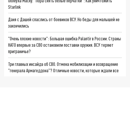
Оплеуха Маску. "Пора снять белые перчатки": Как уничтожить
Starlink
Даня с Дашей спаслись от боевиков ВСУ. Но беды для малышей не
закончились
"Очень плохие новости": Большая ошибка Palantir в России. Страны
НАТО впервые за СВО остановили поставки оружия. ВСУ теряют
приграничье?
Три главных инсайда об СВО. Отмена мобилизации и возвращение
"генерала Армагеддона"? Отличные новости, которые ждали все