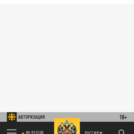
18+
АВТОРИЗАЦИЯ
89.93 EUR
РОССИЯ