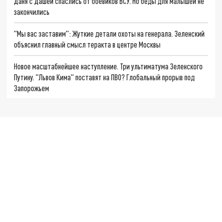
Даня с Дашей спаслись от боевиков ВСУ. Но беды для малышей не
закончились
"Мы вас заставим": Жуткие детали охоты на генерала. Зеленский
объяснил главный смысл теракта в центре Москвы
Новое масштабнейшее наступление. Три ультиматума Зеленского
Путину. "Львов Кима" поставят на ПВО? Глобальный прорыв под
Запорожьем