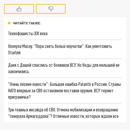
ЧИТАЙТЕ ТАКЖЕ:
Технофашисты XXI века
Оплеуха Маску. "Пора снять белые перчатки": Как уничтожить
Starlink
Даня с Дашей спаслись от боевиков ВСУ. Но беды для малышей не
закончились
"Очень плохие новости": Большая ошибка Palantir в России. Страны
НАТО впервые за СВО остановили поставки оружия. ВСУ теряют
приграничье?
Три главных инсайда об СВО. Отмена мобилизации и возвращение
"генерала Армагеддона"? Отличные новости, которые ждали все