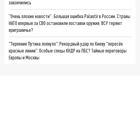
закончились
"Очень плохие новости": Большая ошибка Palantir в России. Страны
НАТО впервые за СВО остановили поставки оружия. ВСУ теряют
приграничье?
"Терпение Путина лопнуло". Рекордный удар по Киеву "пересёк
красные линии". Особые спецы КНДР на ЛБС? Тайные переговоры
Европы и Москвы